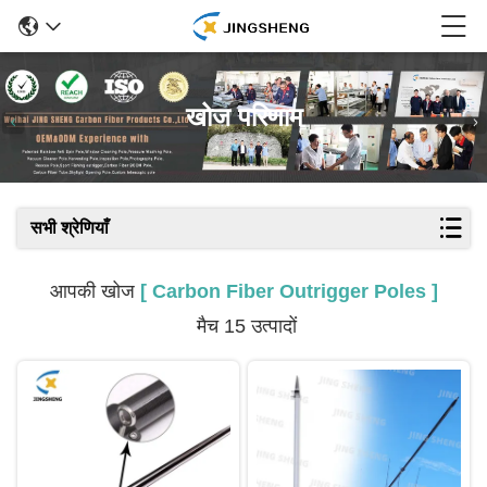
खोज परिणाम
सभी श्रेणियाँ
आपकी खोज
[ Carbon Fiber Outrigger Poles ]
मैच 15 उत्पादों