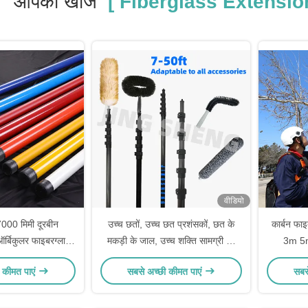
आपकी खोज
[ Fiberglass Extension
वीडियो
7000 मिमी दूरबीन
उच्च छतों, उच्च छत प्रशंसकों, छत के
कार्बन फा
र्बिकुलर फाइबरग्लास
मकड़ी के जाल, उच्च शक्ति सामग्री की
3m 5m
ेंशन पोल
सफाई के लिए विस्तार पोल के साथ 50ft
 कीमत पाएं
सबसे अच्छी कीमत पाएं
सबस
औद्योगिक डस्टर