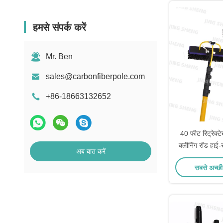
हमसे संपर्क करें
Mr. Ben
sales@carbonfiberpole.com
+86-18663132652
40 फीट रिट्रेक्ट
क्लीनिंग रॉड हाई-र
अब बात करें
स्थायित्व
सबसे अच्छी