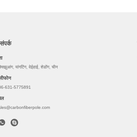
संपर्क
ता
्सिझुआंग, यांगटिंग, वेईहाई, शेडोंग, चीन
ेलीफोन
86-631-5775891
ेल
ales@carbonfiberpole.com