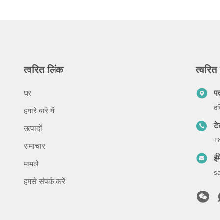
त्वरित लिंक
त्वरित 
घर
प
दक
हमारे बारे में
ट
उत्पादों
+
समाचार
ईम
मामले
s
हमसे संपर्क करें