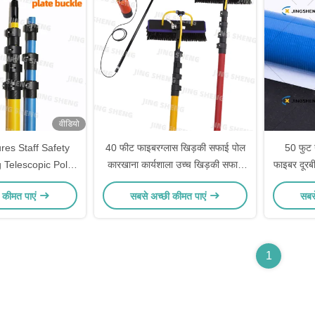
वीडियो
res Staff Safety
40 फीट फाइबरग्लास खिड़की सफाई पोल
50 फुट न
 Telescopic Pole
कारखाना कार्यशाला उच्च खिड़की सफाई
फाइबर दूरबी
on OEM Durable
OEM
के लिए
 कीमत पाएं
सबसे अच्छी कीमत पाएं
सबस
 and Adjustable
r Industrial
1