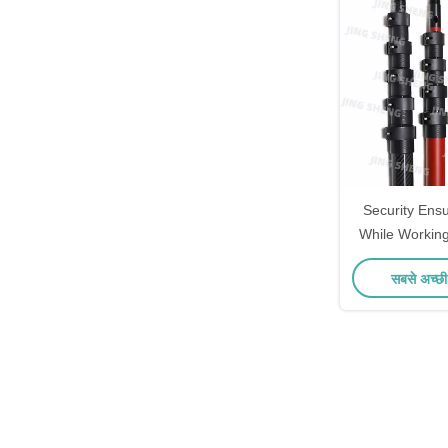
Security Ensu
While Working
Customizati
सबसे अच्छी
Lightweight
Length fo