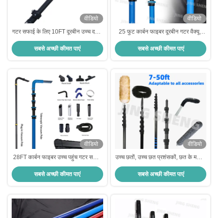
वीडियो
वीडियो
गटर सफाई के लिए 10FT दूरबीन उच्च दबाव
25 फुट कार्बन फाइबर दूरबीन गटर वैक्यूम
पोल कार्बन अत्यधिक लचीला
क्लीनर पोल औद्योगिक उपयोग के लिए
सबसे अच्छी कीमत पाएं
सबसे अच्छी कीमत पाएं
सर्वश्रेष्ठ अधिकतम पहुंच और स्थिरता
वीडियो
वीडियो
28FT कार्बन फाइबर उच्च पहुंच गटर सफाई
उच्च छतों, उच्च छत प्रशंसकों, छत के मकड़ी
पोल औद्योगिक उपयोग के लिए सबसे अच्छा
के जाल, उच्च शक्ति सामग्री की सफाई के
सबसे अच्छी कीमत पाएं
सबसे अच्छी कीमत पाएं
स्थिरता के साथ अधिकतम पहुंच
लिए विस्तार पोल के साथ 50ft औद्योगिक
डस्टर