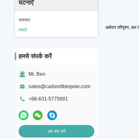
घटनाएँ
समाचार
आवेदन परिदृश्य, बल क
मामले
हमसे संपर्क करें
Mr. Ben
sales@carbonfiberpole.com
+86-631-5775891
अब बात करें