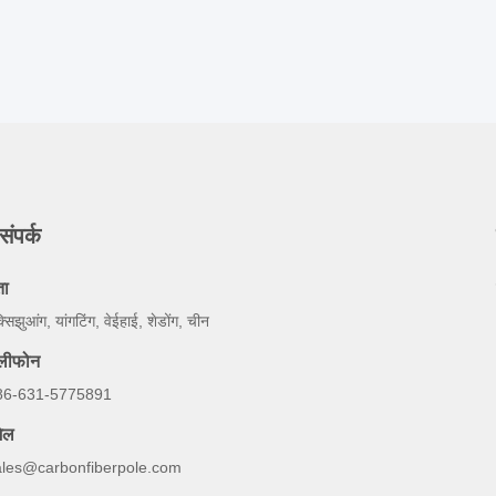
संपर्क
ता
्सिझुआंग, यांगटिंग, वेईहाई, शेडोंग, चीन
ेलीफोन
86-631-5775891
ेल
ales@carbonfiberpole.com