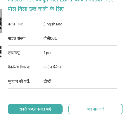
पोल विला छत नाली के लिए
ब्रांड नाम:
Jingsheng
मॉडल संख्या:
वीसी001
एमओक्यू:
1pcs
पैकेजिंग विवरण:
कार्टन पैकेज
भुगतान की शर्तें:
टी/टी
सबसे अच्छी कीमत पाएं
अब बात करें