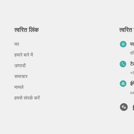
त्वरित लिंक
त्वरित 
घर
प
दक
हमारे बारे में
ट
उत्पादों
+
समाचार
ईम
मामले
s
हमसे संपर्क करें