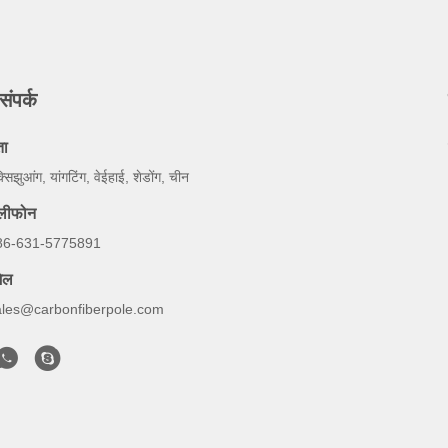
संपर्क
ता
्सिझुआंग, यांगटिंग, वेईहाई, शेडोंग, चीन
ेलीफोन
86-631-5775891
ेल
ales@carbonfiberpole.com