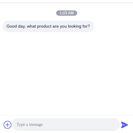
1:23 AM
त्वरित संपर्क
Good day, what product are you looking for?
पता
दक्सिझुआंग, यांगटिंग, वेईहाई, शेडोंग, चीन
टेलीफोन
+86-631-5775891
ईमेल
sales@carbonfiberpole.com
गोपनीयता नीति
|
साइटमैप
| चीन अच्छी गुणवत्ता कार्बन फाइबर पोल आपूर्तिकर्ता.
कॉपीराइट © 2025-2026 Weihai Jingsheng Carbon Fiber Products
Co., Ltd. सभी अधिकार सुरक्षित हैं।