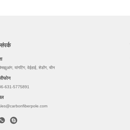
संपर्क
ता
्सिझुआंग, यांगटिंग, वेईहाई, शेडोंग, चीन
ेलीफोन
86-631-5775891
ेल
ales@carbonfiberpole.com