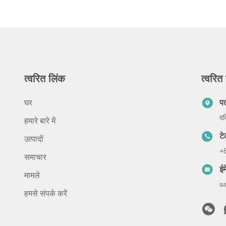
त्वरित लिंक
त्वरित 
घर
प
दक
हमारे बारे में
ट
उत्पादों
+
समाचार
ईम
मामले
s
हमसे संपर्क करें