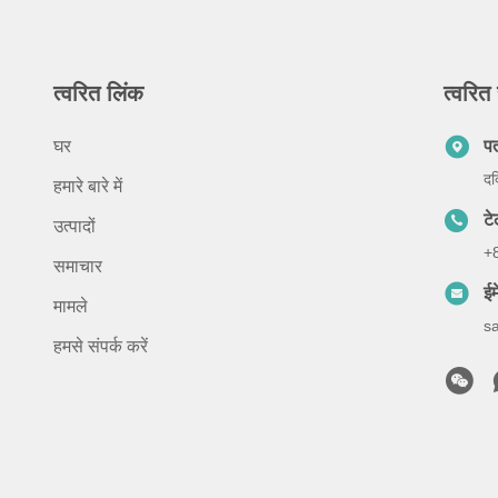
त्वरित लिंक
त्वरित 
घर
प
दक
हमारे बारे में
ट
उत्पादों
+
समाचार
ईम
मामले
s
हमसे संपर्क करें