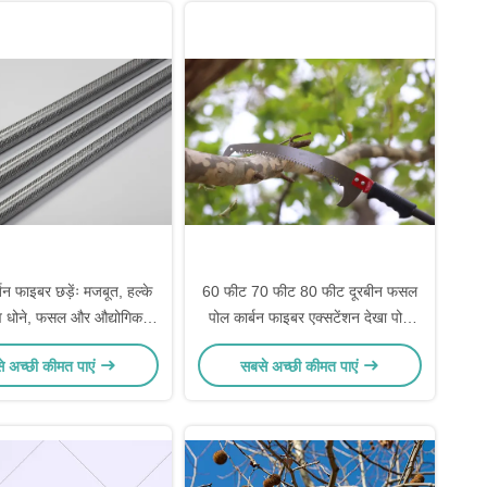
बन फाइबर छड़ेंः मजबूत, हल्के
60 फीट 70 फीट 80 फीट दूरबीन फसल
 धोने, फसल और औद्योगिक
पोल कार्बन फाइबर एक्सटेंशन देखा पोल
ोगों के लिए अनुकूलन योग्य
15m 18m 21m
े अच्छी कीमत पाएं
सबसे अच्छी कीमत पाएं