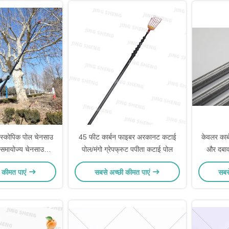
ीस्कोपिक पोल चेनसाउ
45 फीट कार्बन फाइबर अरकानट कटाई
केवलर कार्
मायोज्य चेनसाउ
पोल/मंगो ग्रेपफ्रुट पपीता कटाई पोल
और दबाव
ेंशन पोल
अनुप्रय
 कीमत पाएं
सबसे अच्छी कीमत पाएं
सबस