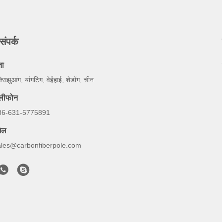
संपर्क
ता
्सिझुआंग, यांगटिंग, वेईहाई, शेडोंग, चीन
ेलीफोन
86-631-5775891
ेल
ales@carbonfiberpole.com