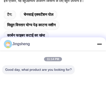
इस प्रकार, यह बहुउद्देश्यीय उपकरण किसानों के लिए बहुत उपयोगी है।
टैग:
चेनसाई एक्सटेंशन पोल
विद्युत विस्तार योग्य पेड़ काटना मशीन
कार्बन फाइबर कटाई का खंभा
Jingsheng
11:14 PM
त्वरित संपर्क
Good day, what product are you looking for?
पता
दक्सिझुआंग, यांगटिंग, वेईहाई, शेडोंग, चीन
टेलीफोन
+86-631-5775891